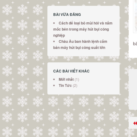
BÀI VỪA ĐĂNG
Cách để loại bỏ mùi hôi và nấm
mốc bên trong máy hút bụi công
nghiệp
Châu Âu ban hành lệnh cấm
bà
bán máy hút bụi công suất lớn
CÁC BÀI VIẾT KHÁC
(1)
Mới nhất
(2)
Tin Tức