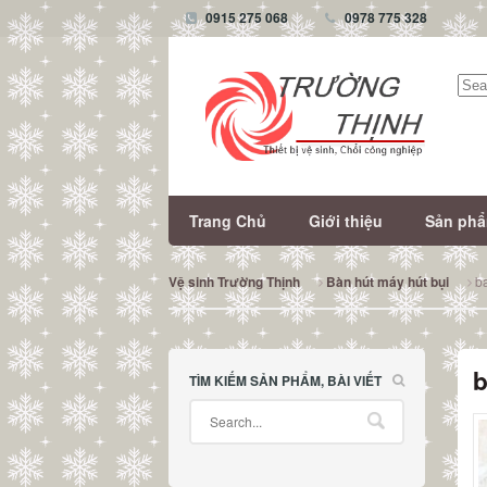
0915 275 068
0978 775 328
Tìm
kiếm
Trang Chủ
Giới thiệu
Sản ph
ba
Vệ sinh Trường Thịnh
Bàn hút máy hút bụi
b
TÌM KIẾM SẢN PHẨM, BÀI VIẾT