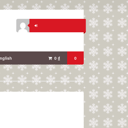
nglish
0
₫
0