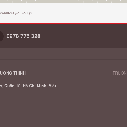
n-hut-may-hut-bui (2)
0978 775 328
RƯỜNG THỊNH
TRUONG
, Quận 12, Hồ Chí Minh, Việt