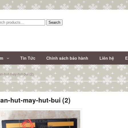
Search
:
ẩm
Tin Tức
Chính sách bảo hành
Liên hệ
E
n-hut-may-hut-bui (2)
an-hut-may-hut-bui (2)