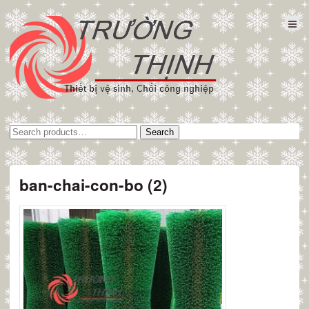
Tìm
Search
kiếm:
ban-chai-con-bo (2)