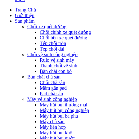
Trang Chủ
Giới thiệu
Sản phẩm
Chổi xe quét đường
Chổi chính xe quét đường
Chổi bên xe quét đường
Tép chổi tròn
Tép chổi dài
Chổi vệ sinh công nghiệp
Rulo vệ sinh máy
Thanh chổi vệ sinh
Bàn chải con bò
Bàn chải chà sàn
Chổi chà sàn
Mâm gắn pad
Pad chà sàn
Máy vệ sinh công nghiệp
Máy hút bụi thương mại
Máy hút bụi công nghiệp
Máy hút bụi ba pha
Máy chà sàn
Máy liên hợp
Máy hút bụi khô
Máy hút bụi nước