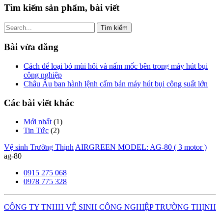
Tìm kiếm sản phẩm, bài viết
Tìm
kiếm
cho:
Bài vừa đăng
Cách để loại bỏ mùi hôi và nấm mốc bên trong máy hút bụi
công nghiệp
Châu Âu ban hành lệnh cấm bán máy hút bụi công suất lớn
Các bài viết khác
Mới nhất
(1)
Tin Tức
(2)
Vệ sinh Trường Thịnh
AIRGREEN MODEL: AG-80 ( 3 motor )
ag-80
0915 275 068
0978 775 328
CÔNG TY TNHH VỆ SINH CÔNG NGHIỆP TRƯỜNG THỊNH