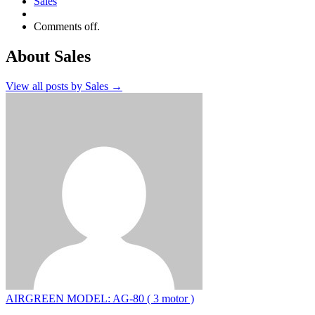
Sales
Comments off.
About Sales
View all posts by Sales
→
AIRGREEN MODEL: AG-80 ( 3 motor )