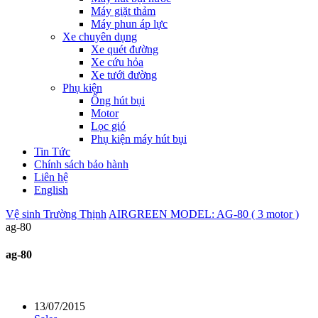
Máy giặt thảm
Máy phun áp lực
Xe chuyên dụng
Xe quét đường
Xe cứu hỏa
Xe tưới đường
Phụ kiện
Ống hút bụi
Motor
Lọc gió
Phụ kiện máy hút bụi
Tin Tức
Chính sách bảo hành
Liên hệ
English
Vệ sinh Trường Thịnh
AIRGREEN MODEL: AG-80 ( 3 motor )
ag-80
ag-80
13/07/2015