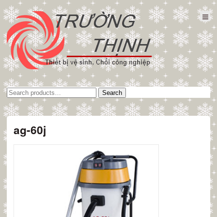
Tìm
Search
kiếm:
ag-60j