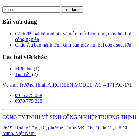
Tìm
kiếm
cho:
Bài vừa đăng
Cách để loại bỏ mùi hôi và nấm mốc bên trong máy hút bụi
công nghiệp
Châu Âu ban hành lệnh cấm bán máy hút bụi công suất lớn
Các bài viết khác
Mới nhất
(1)
Tin Tức
(2)
Vệ sinh Trường Thịnh
AIRGREEN MODEL: AG – 171
AG-171
0915 275 068
0978 775 328
CÔNG TY TNHH VỆ SINH CÔNG NGHIỆP TRƯỜNG THỊNH
26/32 Hoàng Tăng Bí, phường Trung Mỹ Tây, Quận 12, Hồ Chí
Minh, Việt Nam.