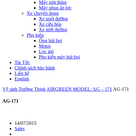
Máy giặt thảm
Máy phun áp lực
Xe chuyên dụng
Xe quét đường
Xe cứu hỏa
Xe tưới đường
Phụ kiện
Ống hút bụi
Motor
Lọc gió
Phụ kiện máy hút bụi
Tin Tức
Chính sách bảo hành
Liên hệ
English
Vệ sinh Trường Thịnh
AIRGREEN MODEL: AG – 171
AG-171
AG-171
14/07/2015
Sales