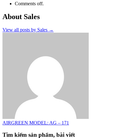
Comments off.
About Sales
View all posts by Sales
→
AIRGREEN MODEL: AG – 171
Tìm kiếm sản phẩm, bài viết