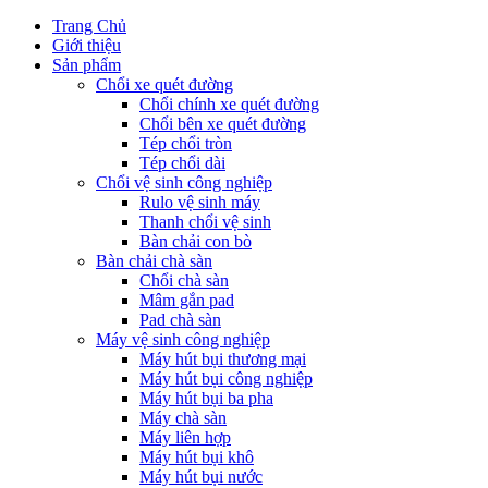
Trang Chủ
Giới thiệu
Sản phẩm
Chổi xe quét đường
Chổi chính xe quét đường
Chổi bên xe quét đường
Tép chổi tròn
Tép chổi dài
Chổi vệ sinh công nghiệp
Rulo vệ sinh máy
Thanh chổi vệ sinh
Bàn chải con bò
Bàn chải chà sàn
Chổi chà sàn
Mâm gắn pad
Pad chà sàn
Máy vệ sinh công nghiệp
Máy hút bụi thương mại
Máy hút bụi công nghiệp
Máy hút bụi ba pha
Máy chà sàn
Máy liên hợp
Máy hút bụi khô
Máy hút bụi nước