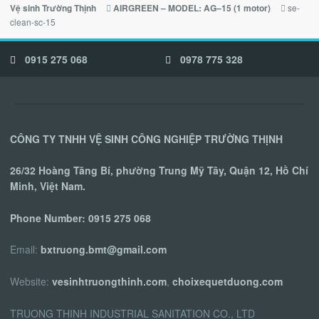
se-
Vệ sinh Trường Thịnh
AIRGREEN – MODEL: AG–15 (1 motor)
clean-sc-15
0915 275 068
0978 775 328
CÔNG TY TNHH VỆ SINH CÔNG NGHIỆP TRƯỜNG THỊNH
26/32 Hoàng Tăng Bí, phường Trung Mỹ Tây, Quận 12, Hồ Chí
Minh, Việt Nam.
Phone Number:
0915 275 068
Email:
bxtruong.bmt@gmail.com
Website:
vesinhtruongthinh.com
,
choixequetduong.com
TRUONG THINH INDUSTRIAL SANITATION CO., LTD