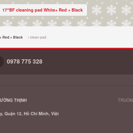
17″BF cleaning pad White+ Red + Black
clean-pad
+ Red + Black
0978 775 328
RƯỜNG THỊNH
TRUONG
, Quận 12, Hồ Chí Minh, Việt