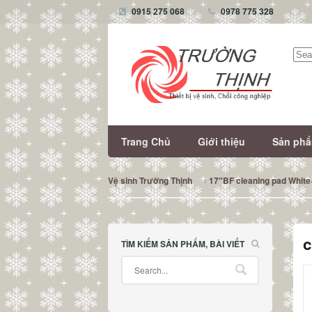
0915 275 068
0978 775 328
Tìm
kiếm
Trang Chủ
Giới thiệu
Sản ph
Vệ sinh Trường Thịnh
17″BF cleaning pad White
c
TÌM KIẾM SẢN PHẨM, BÀI VIẾT