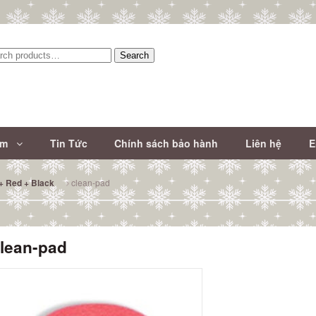
Search
:
ẩm
Tin Tức
Chính sách bảo hành
Liên hệ
E
clean-pad
+ Red + Black
lean-pad