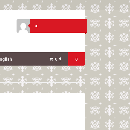
nglish
0
₫
0