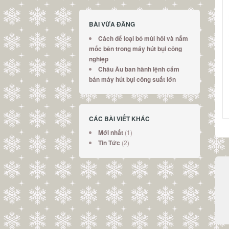
BÀI VỪA ĐĂNG
Cách để loại bỏ mùi hôi và nấm
mốc bên trong máy hút bụi công
nghiệp
Châu Âu ban hành lệnh cấm
bán máy hút bụi công suất lớn
CÁC BÀI VIẾT KHÁC
(1)
Mới nhất
(2)
Tin Tức